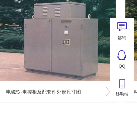
咨询
QQ
电磁铁-电控柜及配套件外形尺寸图
电
移动端